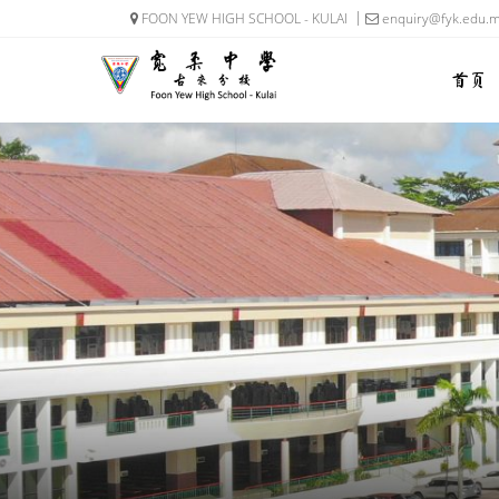
FOON YEW HIGH SCHOOL - KULAI
enquiry@fyk.edu.
首页