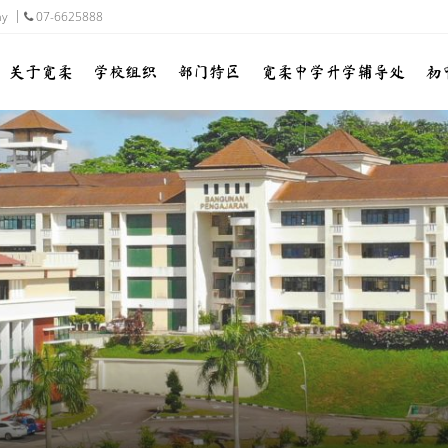
my
07-6625888
关于宽柔
学校组织
部门特区
宽柔中学升学辅导处
初