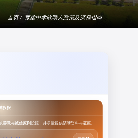
首页 /
宽柔中学吹哨人政策及流程指南
速投报
以
善意与诚信原则
投报，并尽量提供清晰资料与证据。