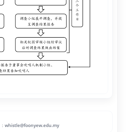
箱：
whistle@foonyew.edu.my